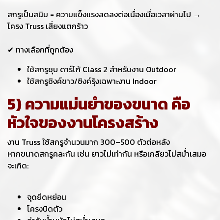
สกรูเป็นสนิม = ความแข็งแรงลดลงต่อเนื่องเมื่อเวลาผ่านไป →
โครง Truss เสี่ยงแตกร้าว
✔ ทางเลือกที่ถูกต้อง
ใช้สกรูชุบ ดาร์โก้ Class 2 สำหรับงาน Outdoor
ใช้สกรูซิงค์ขาว/ซิงค์รุ้งเฉพาะงาน Indoor
5) ความแม่นยำของขนาด คือ
หัวใจของงานโครงสร้าง
งาน Truss ใช้สกรูจำนวนมาก 300–500 ตัวต่อหลัง
หากขนาดสกรูคละกัน เช่น ยาวไม่เท่ากัน หรือเกลียวไม่สม่ำเสมอ
จะเกิด:
จุดยึดหย่อน
โครงบิดตัว