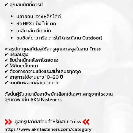
✔ คุณสมบัติที่ควรมี
ปลายคม เจาะเหล็กได้ดี
หัว HEX แข็ง ไม่แตก
เกลียวลึก ยึดแน่น
ชุบซิงค์ขาว หรือ ดาร์โก้ (กรณีงาน Outdoor)
⭐ สรุปเหตุผลที่ต้องใช้สกรูคุณภาพสูงในงาน Truss
✔ แรงลมสูง
✔ รับน้ำหนักหลังคาโดยตรง
✔ ใช้กับเหล็กหนา
✔ ต้องการความแข็งแรงสม่ำเสมอทุกจุด
✔ อายุการใช้งานยาว 10–20 ปี
✔ งานผิดพลาดซ่อมยากมาก
ดังนั้นผู้รับเหมามืออาชีพมักเลือกใช้เฉพาะสกรูจากโรงงาน
คุณภาพ เช่น AKN Fasteners
ดูสกรูปลายสว่านสำหรับงาน Truss
https://www.aknfasteners.com/category