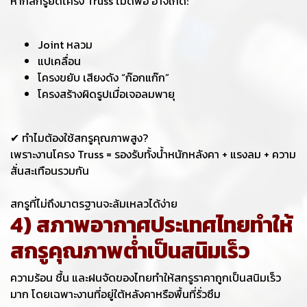
หากสกรูยึดโครง Truss ไม่ดีพอ อาจเกิด:
Joint หลวม
แปเคลื่อน
โครงขยับ เสียงดัง “ก๊อกแก๊ก”
โครงสร้างผิดรูปเมื่อเจอลมพายุ
✔ ทำไมต้องใช้สกรูคุณภาพสูง?
เพราะงานโครง Truss = รองรับทั้งน้ำหนักหลังคา + แรงลม + ความ
สั่นสะเทือนรวมกัน
สกรูที่ไม่ถึงมาตรฐานจะล้มเหลวได้ง่าย
4) สภาพอากาศประเทศไทยทำให้
สกรูคุณภาพต่ำเป็นสนิมเร็ว
ความร้อน ชื้น และฝนจัดของไทยทำให้สกรูราคาถูกเป็นสนิมเร็ว
มาก โดยเฉพาะงานที่อยู่ใต้หลังคาหรือพื้นที่รั่วซึม