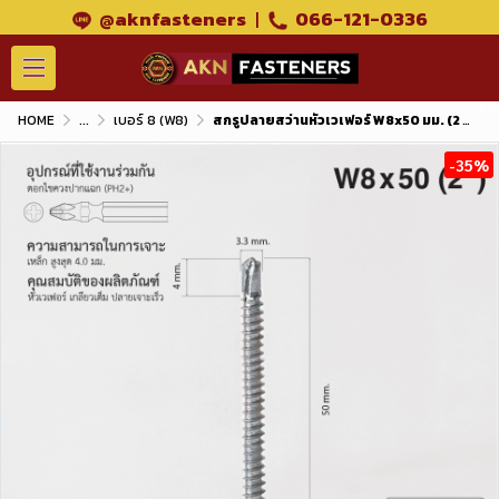
@aknfasteners
|
066-121-0336
HOME
...
เบอร์ 8 (W8)
สกรูปลายสว่านหัวเวเฟอร์ W8x50 มม. (2 นิ้ว) ชุบขาว
-35%