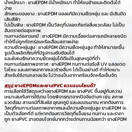
น้ำหนักเบา : ยางEPDM มีน้ำหนักเบา ทำให้ขนย้ายและติดตั้งได้
ง่าย
ลักษณะของยาง : ยางEPDM ของแท้มีความยืดหยุ่น และ มีเส้นขีด
เส้นสีฟ้า
ไม่เป็นพิษ : ยางEPDM เป็นวัสดุที่ปลอดภัยต่อสิ่งแวดล้อม ไม่เป็น
อันตรายต่อสุขภาพ
ทนทานต่อสารเคมี : ยางEPDM มีความเฉื่อยต่อสารเคมีหลายชนิด
ทำให้ไม่ถูกกัดกร่อนหรือเสื่อมสภาพง่าย
ความยืดหยุ่นสูง : ยางEPDM มีความยืดหยุ่นสูง ทำให้สามารถขึ้น
รูปเป็นผลิตภัณฑ์ที่มีรูปทรงซับซ้อนได้
และยังคงรักษาความยืดหยุ่นได้ดีแม้ในอุณหภูมิที่ต่ำ
ทนทานต่อสภาพอากาศ : ยางEPDM ทนทานต่อรังสี UV แสงแดด
โอโซน และสภาพอากาศเลวร้ายอื่นๆ ได้เป็นอย่างดี ทำให้เหมาะ
สำหรับใช้งานกลางแจ้ง ไม่ว่าจะเป็นอากาศร้อนจัดหรือเย็นจัด
สรุป
ยางEPDMและยางPVC ควรแบบไหนดี?
การเลือกใช้วัสดุระหว่างยางEPDM และ ยางPVC ขึ้นอยู่กับความ
เหมาะสมกับการใช้งาน โดยพิจารณาจากปัจจัยต่างๆ เช่น สภาพ
แวดล้อม สารเคมีที่สัมผัส อุณหภูมิ และงบประมาณ หากต้องการ
วัสดุที่ทนทานต่อสภาพอากาศและมีความยืดหยุ่นสูง ยางEPDM จะ
เป็นตัวเลือกที่ดี แต่หากต้องการวัสดุที่แข็งแรง ทนทาน และราคา
ถูก ยางPVC อาจตอบโจทย์มากกว่าแต่ทนทานน้อยกว่า ยางEPDM