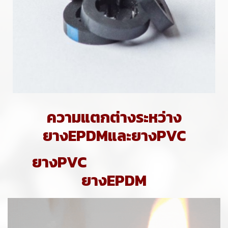
ความแตกต่างระหว่าง
ยางEPDMและยางPVC
ยางPVC
ยางEPDM