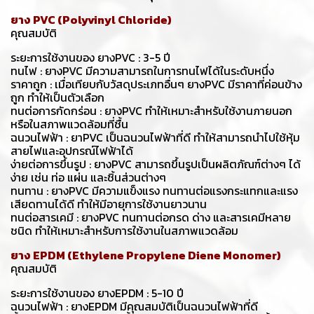
ยาง PVC (Polyvinyl Chloride)
คุณสมบัติ
ระยะการใช้งานของ ยางPVC : 3-5 ปี
ทนไฟ : ยางPVC มีความสามารถในการทนไฟได้ในระดับหนึ่ง
ราคาถูก : เมื่อเทียบกับวัสดุประเภทอื่นๆ ยางPVC มีราคาที่ค่อนข้าง
ถูก ทำให้เป็นตัวเลือก
ทนต่อการกัดกร่อน : ยางPVC ทำให้เหมาะสำหรับใช้งานภายนอก
หรือในสภาพแวดล้อมที่ชื้น
ฉนวนไฟฟ้า : ยาPVC เป็นฉนวนไฟฟ้าที่ดี ทำให้สามารถนำไปใช้หุ้ม
สายไฟและอุปกรณ์ไฟฟ้าได้
ง่ายต่อการขึ้นรูป : ยางPVC สามารถขึ้นรูปเป็นผลิตภัณฑ์ต่างๆ ได้
ง่าย เช่น ท่อ แผ่น และชิ้นส่วนต่างๆ
ทนทาน : ยางPVC มีความแข็งแรง ทนทานต่อแรงกระแทกและแรง
เสียดทานได้ดี ทำให้มีอายุการใช้งานยาวนาน
ทนต่อสารเคมี : ยางPVC ทนทานต่อกรด ด่าง และสารเคมีหลาย
ชนิด ทำให้เหมาะสำหรับการใช้งานในสภาพแวดล้อม
ยาง EPDM (Ethylene Propylene Diene Monomer)
คุณสมบัติ
ระยะการใช้งานของ ยางEPDM : 5-10 ปี
ฉนวนไฟฟ้า : ยางEPDM มีคุณสมบัติเป็นฉนวนไฟฟ้าที่ดี