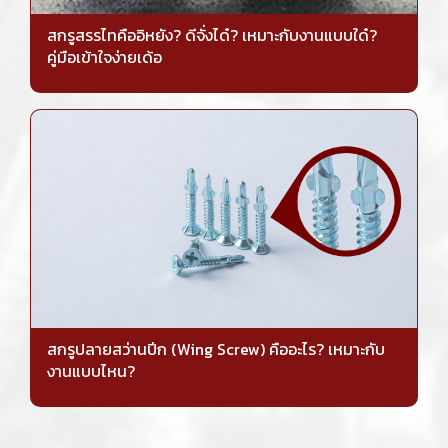
สกรูสรรไทคืออิหยัง? ดีจั่งได๋? เหมาะกับงานแบบใด๋?
คู่มือเข้าใจง่ายเด้อ
สกรูปลายสว่านปีก (Wing Screw) คืออะไร? เหมาะกับ
งานแบบไหน?