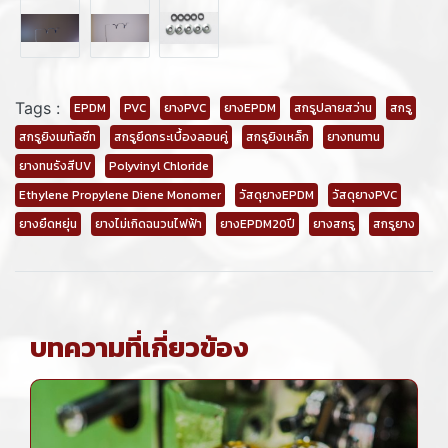
Tags :
EPDM
PVC
ยางPVC
ยางEPDM
สกรูปลายสว่าน
สกรู
สกรูยิงเมทัลชีท
สกรูยึดกระเบื้องลอนคู่
สกรูยิงเหล็ก
ยางทนทาน
ยางทนรังสีUV
Polyvinyl Chloride
Ethylene Propylene Diene Monomer
วัสดุยางEPDM
วัสดุยางPVC
ยางยืดหยุ่น
ยางไม่เกิดฉนวนไฟฟ้า
ยางEPDM20ปี
ยางสกรู
สกรูยาง
บทความที่เกี่ยวข้อง