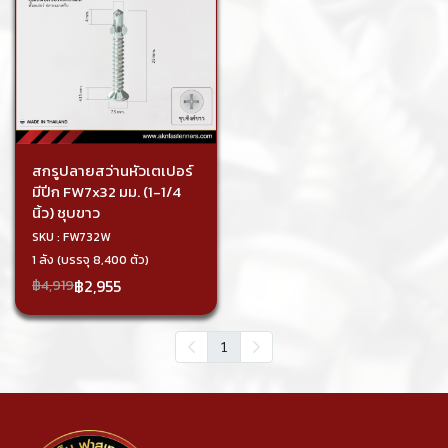
สกรูปลายสว่านหัวเตเปอร์
มีปีก FW7x32 มม. (1-1/4
นิ้ว) ชุบขาว
SKU : FW732W
1 ลัง (บรรจุ 8,400 ตัว)
฿2,955
฿4,919
1