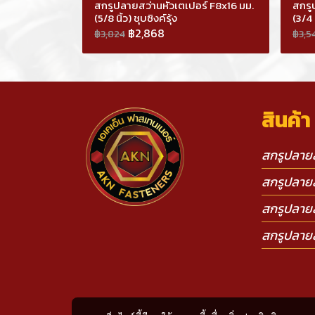
สกรูปลายสว่านหัวเตเปอร์ F8x16 มม.
สกรู
(5/8 นิ้ว) ชุบซิงค์รุ้ง
(3/4 น
฿2,868
฿3,824
฿3,5
สินค้
สกรูปลายส
สกรูปลายส
สกรูปลายส
สกรูปลายส