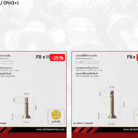
ิป (PH3+)
-25%