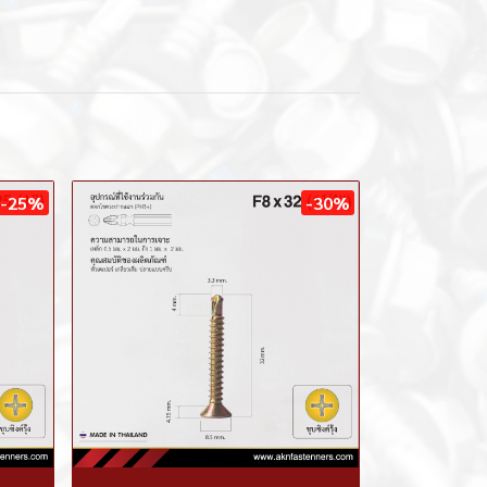
-25%
-30%