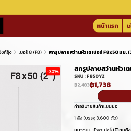
หน้าแรก
เ
ิงค์รุ้ง
เบอร์ 8 (F8)
สกรูปลายสว่านหัวเตเปอร์ F8x50 มม. (2 นิ
สกรูปลายสว่านหัวเตเป
-30%
SKU : F850YZ
฿1,738
฿2,483
คำอธิบายสินค้าแบบย่อ
1 ลัง (บรรจุ 3,600 ตัว)
หมวดหมู่:
หัวเตเปอร์ (F)
,
ชุบซิงค