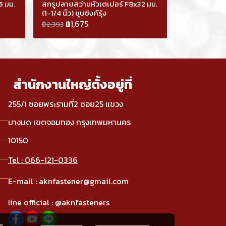
5 มม.
สกรูปลายสว่านหัวเตเปอร์ F8x32 มม.
(1-1/4 นิ้ว) ชุบซิงค์รุ้ง
฿1,675
฿2,393
สำนักงานใหญ่ตั้งอยู่ที่
255/1 ซอยพระรามที่2 ซอย25 แขวง
บางมด เขตจอมทอง กรุงเทพมหานคร
10150
Tel : 066-121-0336
E-mail : aknfastener@gmail.com
line official : @aknfasteners