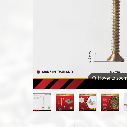
⚲
Hover to zoo