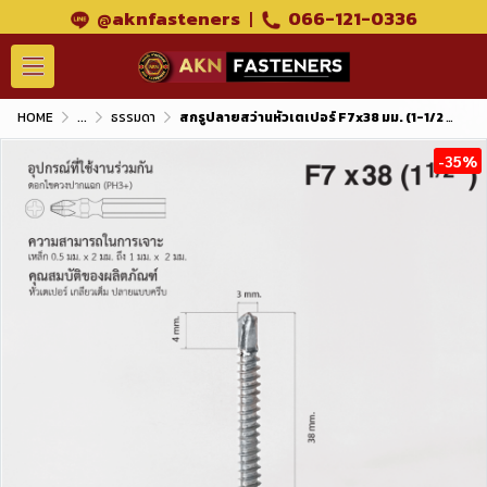
@aknfasteners
|
066-121-0336
HOME
...
ธรรมดา
สกรูปลายสว่านหัวเตเปอร์ F7x38 มม. (1-1/2 นิ้ว) ชุบขาว
-35%