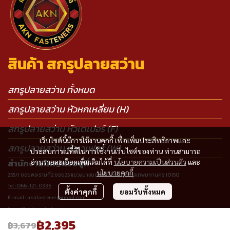
สินค้า สกรูปลายสว่าน
สกรูปลายสว่าน ทั้งหมด
สกรูปลายสว่าน หัวหกเหลี่ยม (H)
สกรูปลายสว่าน หัวเตเปอร์ (F)
เว็บไซต์นี้มีการใช้งานคุกกี้ เพื่อเพิ่มประสิทธิภาพและ
สกรูปลายสว่าน หัวเวเฟอร์ (W)
ประสบการณ์ที่ดีในการใช้งานเว็บไซต์ของท่าน ท่านสามารถ
อ่านรายละเอียดเพิ่มเติมได้ที่
นโยบายความเป็นส่วนตัว
และ
สำนักงานใหญ่ตั้งอยู่ที่
นโยบายคุกกี้
255/1 ซอยพระรามที่2 ซอย25 แขวงบางมด เขตจอมทอง กรุงเทพมหานคร 10150
Tel : 066-121-0336
ตั้งค่าคุกกี้
ยอมรับทั้งหมด
E-mail : aknfastener@gmail.com
line official : @aknfasteners
฿2,395
฿3,679