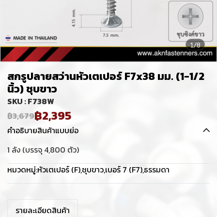
1/8
สกรูปลายสว่านหัวเตเปอร์ F7x38 มม. (1-1/2
นิ้ว) ชุบขาว
SKU : F738W
฿2,395
฿3,679
คำอธิบายสินค้าแบบย่อ
1 ลัง (บรรจุ 4,800 ตัว)
หมวดหมู่:
หัวเตเปอร์ (F)
,
ชุบขาว
,
เบอร์ 7 (F7)
,
ธรรมดา
รายละเอียดสินค้า